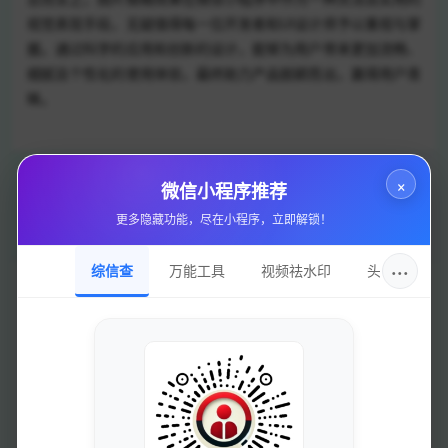
视觉表现手段，无疑值得每一位开发者和UI设计师予以重视与掌
握。通过科学的应用和创新的设计，能够为用户带来更加流畅、
细腻且个性化的使用体验，最终助力产品脱颖而出，赢得用户青
睐。
阅读量：60
×
微信小程序推荐
点赞
分享
收藏
更多隐藏功能，尽在小程序，立即解锁！
0
···
综信查
万能工具
视频祛水印
头像圈
上一篇
怎么把一张图片切成九宫格：简单实用的方法分
享？
下一篇